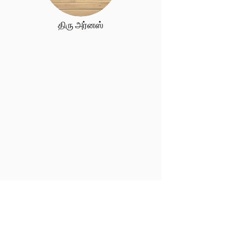
திரு அர்னஸ்